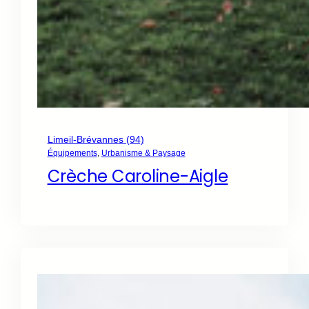
Limeil-Brévannes (94)
Équipements
, 
Urbanisme & Paysage
Crèche Caroline-Aigle