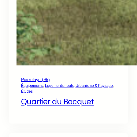
Pierrelaye (95)
Équipements
, 
Logements neufs
, 
Urbanisme & Paysage
, 
Études
Quartier du Bocquet