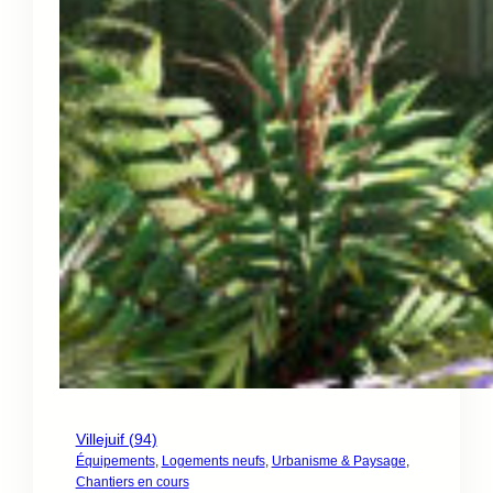
Villejuif (94)
Équipements
, 
Logements neufs
, 
Urbanisme & Paysage
, 
Chantiers en cours