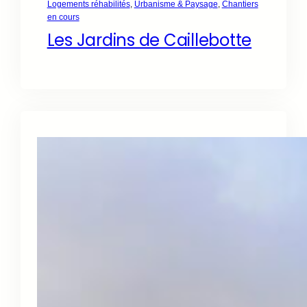
Logements réhabilités
, 
Urbanisme & Paysage
, 
Chantiers
en cours
Les Jardins de Caillebotte