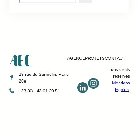
e
a
r
c
h
AGENCE
PROJETS
CONTACT
Tous droits
29 rue du Surmelin, Paris
réservés
20e
Mentions
légales
.
+33 (0)1 43 61 20 51