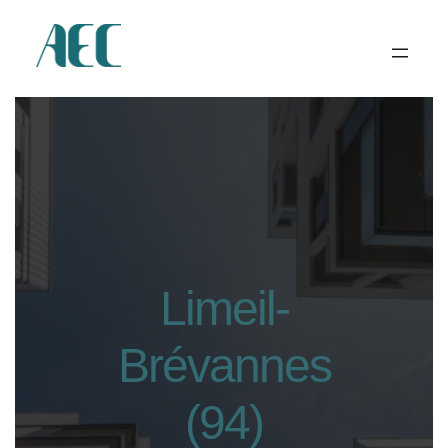
Limeil-
Brévannes
(94)