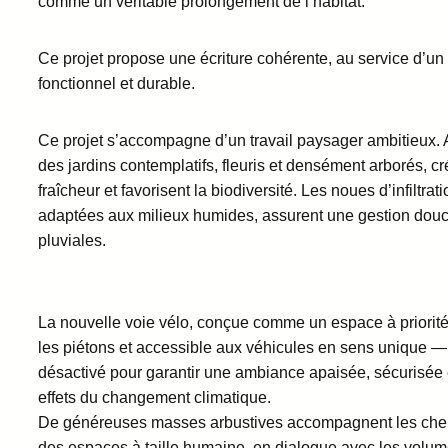
comme un véritable prolongement de l’habitat.
Ce projet propose une écriture cohérente, au service d’un
fonctionnel et durable.
Ce projet s’accompagne d’un travail paysager ambitieux. 
des jardins contemplatifs, fleuris et densément arborés, cr
fraîcheur et favorisent la biodiversité. Les noues d’infiltra
adaptées aux milieux humides, assurent une gestion douc
pluviales.
La nouvelle voie vélo, conçue comme un espace à priori
les piétons et accessible aux véhicules en sens unique — 
désactivé pour garantir une ambiance apaisée, sécurisée e
effets du changement climatique.
De généreuses masses arbustives accompagnent les che
des espaces à taille humaine, en dialogue avec les volu