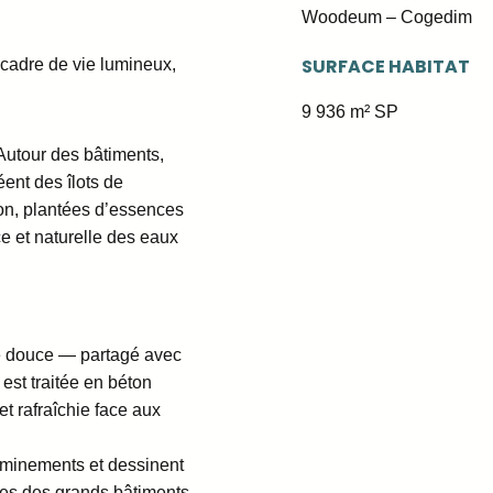
Woodeum – Cogedim
SURFACE HABITAT
 cadre de vie lumineux,
9 936 m² SP
Autour des bâtiments,
éent des îlots de
tion, plantées d’essences
e et naturelle des eaux
té douce — partagé avec
est traitée en béton
t rafraîchie face aux
minements et dessinent
mes des grands bâtiments