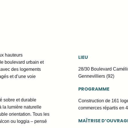
ux hauteurs
LIEU
le boulevard urbain et
28/30 Boulevard Camélin
s avec des logements
Gennevilliers (92)
agés et d’une voie
PROGRAMME
té sobre et durable
Construction de 161 log
 à la lumière naturelle
commerces répartis en 4
ble orientation. Tous les
MAÎTRISE D’OUVRAG
alcon ou loggia – pensé