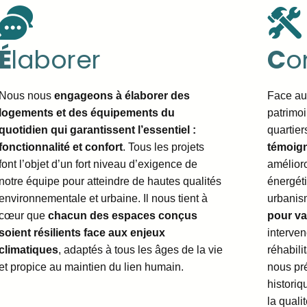
É
laborer
C
o
Nous nous
engageons à élaborer des
Face aux
logements et des équipements du
patrimoi
quotidien qui garantissent l’essentiel :
quartier
fonctionnalité et confort
. Tous les projets
témoign
font l’objet d’un fort niveau d’exigence de
amélior
notre équipe pour atteindre de hautes qualités
énergét
environnementale et urbaine. Il nous tient à
urbanis
cœur que
chacun des espaces conçus
pour va
soient résilients face aux enjeux
interven
climatiques
, adaptés à tous les âges de la vie
réhabili
et propice au maintien du lien humain.
nous pré
historiq
la quali