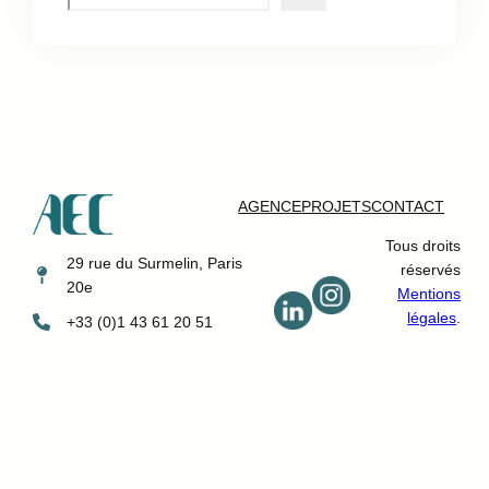
e
a
r
c
h
AGENCE
PROJETS
CONTACT
Tous droits
29 rue du Surmelin, Paris
réservés
20e
Mentions
légales
.
+33 (0)1 43 61 20 51