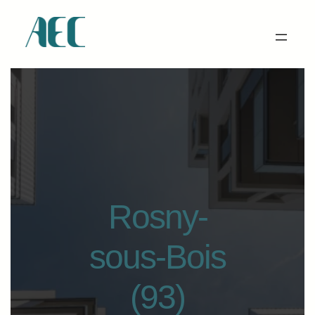
Rosny-
sous-Bois
(93)