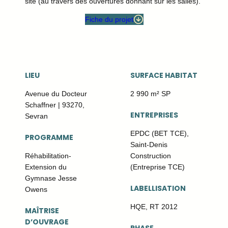
site (au travers des ouvertures donnant sur les salles).
Fiche du projet
LIEU
SURFACE HABITAT
Avenue du Docteur
2 990 m² SP
Schaffner | 93270,
ENTREPRISES
Sevran
EPDC (BET TCE),
PROGRAMME
Saint-Denis
Réhabilitation-
Construction
Extension du
(Entreprise TCE)
Gymnase Jesse
LABELLISATION
Owens
HQE, RT 2012
MAÎTRISE
D’OUVRAGE